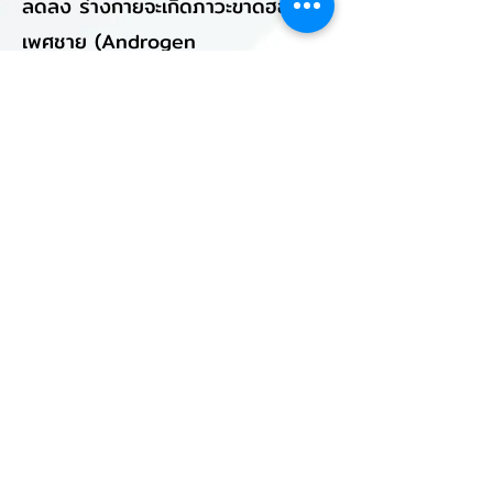
ลดลง ร่างกายจะเกิดภาวะขาดฮอร์โมน
เพศชาย (Androgen
Deficiency)นอกจากปัญหาเสื่อม
สมรรถภาพเพศชาย ที่ถือเป็นปัญหา
ใหญ่ที่สุดแล้วนั้น การลดลงของ
ฮอร์โมนเพศชาย ยังส่งผลเสียในด้าน
อื่น ๆ ต่อร่างกายด้วย เช่น
ร่างกายเหนื่อยง่าย ไม่มีเรี่ยวแรง
เพราะมีฮอร์โมนน้อยลง ทำให้ความ
แข็งแรงของร่างกายและกล้ามเนื้อหาย
ไป
เริ่มมีปัญหาด้านระบบประสาทที่
เกี่ยวข้องกับการนอนหลับ ทำให้นอน
หลับได้ยากขึ้น หลับไม่สนิท นอนหลับ