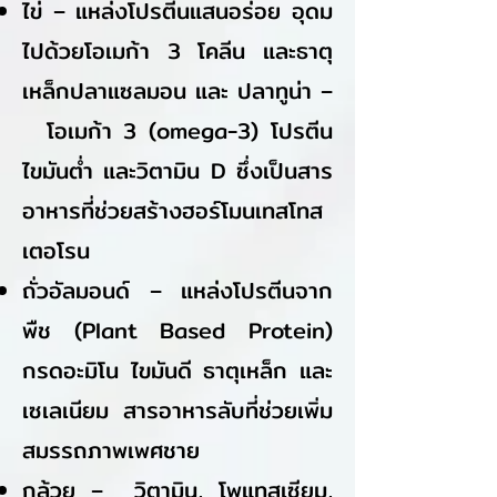
ไข่ – แหล่งโปรตีนแสนอร่อย อุดม
ไปด้วยโอเมก้า 3 โคลีน และธาตุ
เหล็กปลาแซลมอน และ ปลาทูน่า –
โอเมก้า 3 (omega-3) โปรตีน
ไขมันต่ำ และวิตามิน D ซึ่งเป็นสาร
อาหารที่ช่วยสร้างฮอร์โมนเทสโทส
เตอโรน
ถั่วอัลมอนด์ – แหล่งโปรตีนจาก
พืช (Plant Based Protein)
กรดอะมิโน ไขมันดี ธาตุเหล็ก และ
เซเลเนียม สารอาหารลับที่ช่วยเพิ่ม
สมรรถภาพเพศชาย
กล้วย – วิตามิน, โพแทสเซียม,