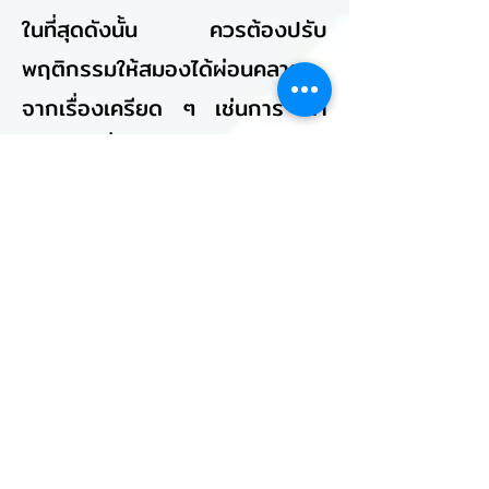
ในที่สุดดังนั้น ควรต้องปรับ
พฤติกรรมให้สมองได้ผ่อนคลาย
จากเรื่องเครียด ๆ เช่นการ หา
กิจกรรมที่ทำให้ร่างกายมีความสุข
ออกกำลังกาย เดินเล่น คุยกับ
เพื่อน ฟังเพลง ดูหนัง หรืออื่น ๆ
จะช่วยให้สมองลดการผลิต
ฮอร์โมนคอร์ติซอลได้
6. ใช้การนวด กดจุด
เป็นวิธีที่ต้องพึ่งพาหมอ (นวด)
ในการฟื้นฟูสมรรถภาพเพศชาย