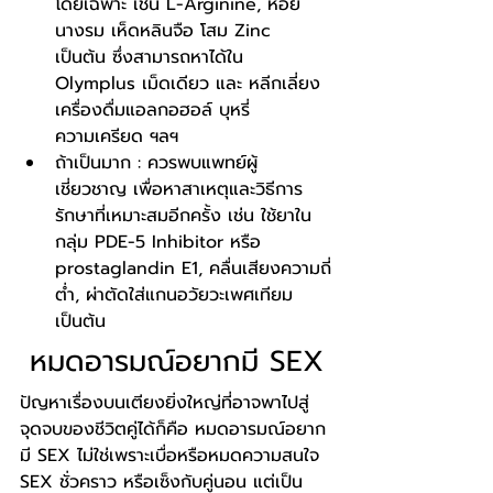
โดยเฉพาะ เช่น L-Arginine, หอย
นางรม เห็ดหลินจือ โสม Zinc 
เป็นต้น ซึ่งสามารถหาได้ใน 
Olymplus เม็ดเดียว และ หลีกเลี่ยง
เครื่องดื่มแอลกอฮอล์ บุหรี่ 
ความเครียด ฯลฯ
ถ้าเป็นมาก : ควรพบแพทย์ผู้
เชี่ยวชาญ เพื่อหาสาเหตุและวิธีการ
รักษาที่เหมาะสมอีกครั้ง เช่น ใช้ยาใน
กลุ่ม PDE-5 Inhibitor หรือ 
prostaglandin E1, คลื่นเสียงความถี่
ต่ำ, ผ่าตัดใส่แกนอวัยวะเพศเทียม 
เป็นต้น
หมดอารมณ์อยากมี SEX
ปัญหาเรื่องบนเตียงยิ่งใหญ่ที่อาจพาไปสู่
จุดจบของชีวิตคู่ได้ก็คือ หมดอารมณ์อยาก
มี SEX ไม่ใช่เพราะเบื่อหรือหมดความสนใจ 
SEX ชั่วคราว หรือเซ็งกับคู่นอน แต่เป็น