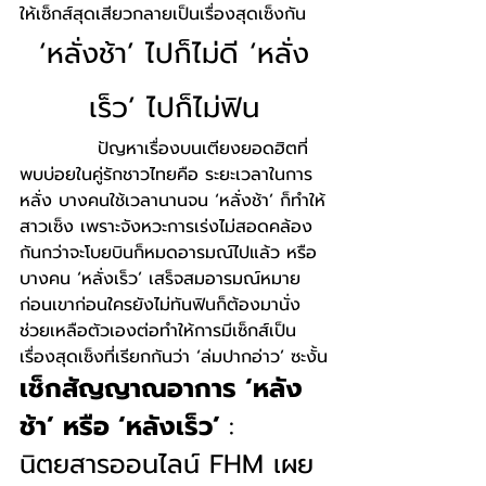
ให้เซ็กส์สุดเสียวกลายเป็นเรื่องสุดเซ็งกัน
‘หลั่งช้า’ ไปก็ไม่ดี ‘หลั่ง
เร็ว’ ไปก็ไม่ฟิน
            ปัญหาเรื่องบนเตียงยอดฮิตที่
พบบ่อยในคู่รักชาวไทยคือ ระยะเวลาในการ
หลั่ง บางคนใช้เวลานานจน ‘หลั่งช้า’ ก็ทำให้
สาวเซ็ง เพราะจังหวะการเร่งไม่สอดคล้อง
กันกว่าจะโบยบินก็หมดอารมณ์ไปแล้ว หรือ
บางคน ‘หลั่งเร็ว’ เสร็จสมอารมณ์หมาย
ก่อนเขาก่อนใครยังไม่ทันฟินก็ต้องมานั่ง
ช่วยเหลือตัวเองต่อทำให้การมีเซ็กส์เป็น
เรื่องสุดเซ็งที่เรียกกันว่า ‘ล่มปากอ่าว’ ซะงั้น
เช็กสัญญาณอาการ ‘หลัง
ช้า’ หรือ ‘หลังเร็ว’ 
: 
นิตยสารออนไลน์ FHM เผย