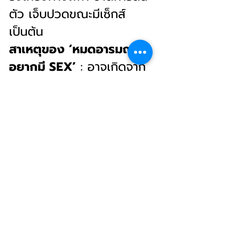
ตัว เจ็บปวดขณะมีเซ็กส์ 
เป็นต้น
สาเหตุของ ‘หมดอารมณ์
อยากมี SEX’
 : อาจเกิดจาก
ปัจจัยทางร่างกายและจิตใจ 
เช่น ปัญหาความสัมพันธ์ 
ความเครียด การออกกำลัง
กายที่ขาดสมดุล เป็นต้น รวม
ถึงความผิดปกติจากระดับ
ฮอร์โมนเทสโทสเตอโรนต่ำ 
หรือการใช้สารเสพติดและ
แอลกอฮอล์ที่กระทบร่างกาย