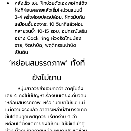
หลังเร็ว เช่น ฝึกช่วยตัวเองพอใกล้ถึง
ฝั่งก็ผ่อนคลายแล้วเริ่มใหม่วนแบบนี้ 
3-4 ครั้งค่อยปลดปล่อย, ฝึกขมิบก้น
เหมือนอั้นอุจจาระ 10 วินาทีแล้วผ่อน
คลายวนซ้ำ 10-15 รอบ, อุปกรณ์เสริม
อย่าง Cock ring ห่วงรัดโคนน้อง
ชาย, จิตบำบัด, พฤติกรรมบำบัด 
เป็นต้น
‘หย่อนสมรรถภาพ’ ทั้งที่
ยังไม่ยาน
       หนุ่มสาววัยซ่าชอบคิดว่า อายุไม่ถึง
เลข 4 คงไม่มีปัญหาเรื่องบนเตียงเกี่ยวกับ 
‘หย่อนสมรรถภาพ’ หรือ ‘นกเขาไม่ขัน’ แน่ 
แต่ความจริงแล้ว อาการเหล่านี้สามารถเกิด
ขึ้นได้กับทุกเพศทุกวัย เรียกง่าย ๆ ว่า 
หย่อนได้ตั้งแต่กายยังไม่ยาน ไม่ใช่แค่เข้าสู่
ช่วงเบื่อคนข้างกายเหมือนหมดโปร แต่ช่วย